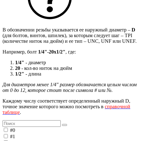
В обозначении резьбы указывается ее наружный диаметр –
D
(для болтов, винтов, шпилек), за которым следует шаг – TPI
(количестве ниток на дюйм) и ее тип – UNC, UNF или UNEF.
Например, болт
1/4"-20х1/2"
, где:
1/4"
- диаметр
20
- кол-во ниток на дюйм
1/2"
- длина
Для диаметров менее 1/4" размер обозначается целым числом
от 0 до 12, которое стоит после символа # или №.
Каждому числу соответствует определенный наружный D,
точное значение которого можно посмотреть в
справочной
таблице
.
#0
#1