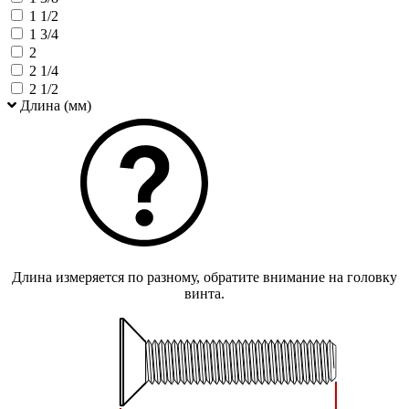
1 1/2
1 3/4
2
2 1/4
2 1/2
Длина (мм)
Длина измеряется по разному, обратите внимание на головку
винта.