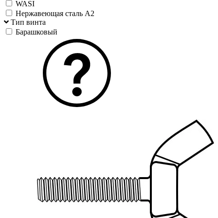
WASI
Нержавеющая сталь А2
Тип винта
Барашковый