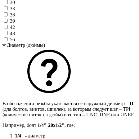
30
33
36
39
42
48
56
Диаметр (дюймы)
В обозначении резьбы указывается ее наружный диаметр –
D
(для болтов, винтов, шпилек), за которым следует шаг – TPI
(количестве ниток на дюйм) и ее тип – UNC, UNF или UNEF.
Например, болт
1/4"-20х1/2"
, где:
1/4"
- диаметр