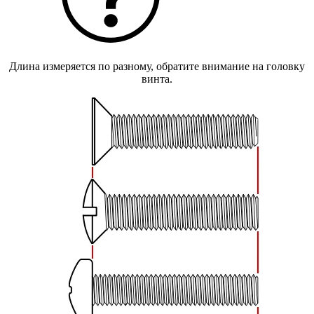
Длина измеряется по разному, обратите внимание на головку
винта.