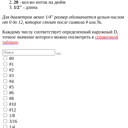
20
- кол-во ниток на дюйм
1/2"
- длина
Для диаметров менее 1/4" размер обозначается целым числом
от 0 до 12, которое стоит после символа # или №.
Каждому числу соответствует определенный наружный D,
точное значение которого можно посмотреть в
справочной
таблице
.
#0
#1
#2
#3
#4
#5
#6
#8
#10
#12
1/8
3/16
1/4