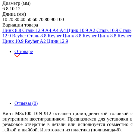
Диаметр (мм)
6
8
10
12
Длина (мм)
10
20
30
40
50
60
70
80
90
100
Вариации товара
Цинк
8.8
Сталь
12.9
А4
А4
А4
Цинк
10.9
А2
Сталь
10.9
Сталь
12.9
Reyher
Сталь
8.8
Reyher
Цинк
8.8
Reyher
Цинк
8.8
Reyher
Цинк
10.9
Reyher
А2
Цинк
12.9
О товаре
Отзывы (0)
Винт М8х100 DIN 912 оснащен цилиндрической головкой с
внутренним шестигранником. Предназначен для установки в
резьбовое отверстие в детали или используется совместно с
гайкой и шайбой. Изготовлен из пластика (полиамида-6).