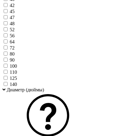
42
45
47
48
52
56
64
72
80
90
100
110
125
140
Диаметр (дюймы)