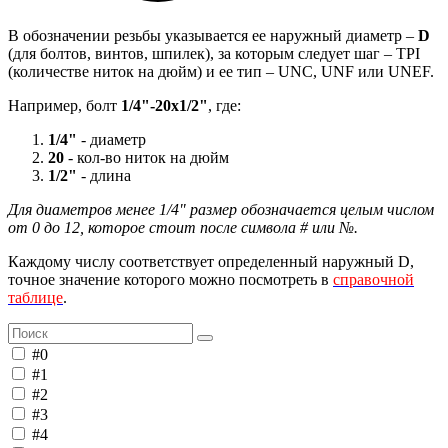
В обозначении резьбы указывается ее наружный диаметр –
D
(для болтов, винтов, шпилек), за которым следует шаг – TPI
(количестве ниток на дюйм) и ее тип – UNC, UNF или UNEF.
Например, болт
1/4"-20х1/2"
, где:
1/4"
- диаметр
20
- кол-во ниток на дюйм
1/2"
- длина
Для диаметров менее 1/4" размер обозначается целым числом
от 0 до 12, которое стоит после символа # или №.
Каждому числу соответствует определенный наружный D,
точное значение которого можно посмотреть в
справочной
таблице
.
#0
#1
#2
#3
#4