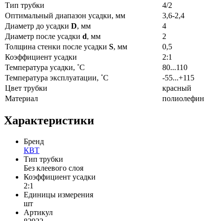
Тип трубки
4/2
Оптимальный диапазон усадки, мм
3,6-2,4
Диаметр до усадки
D
, мм
4
Диаметр после усадки
d
, мм
2
Толщина стенки после усадки
S
, мм
0,5
Коэффициент усадки
2:1
Температура усадки, ˚С
80...110
Температура эксплуатации, ˚С
-55...+115
Цвет трубки
красный
Материал
полиолефин
Характеристики
Бренд
КВТ
Тип трубки
Без клеевого слоя
Коэффициент усадки
2:1
Единицы измерения
шт
Артикул