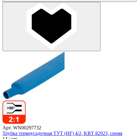
Арт. WN00297732
Трубка термоусадочная ТУТ (HF) 4/2, KBT 82923, синяя
14
/ шт