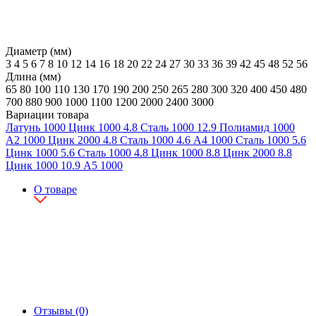
Диаметр (мм)
3
4
5
6
7
8
10
12
14
16
18
20
22
24
27
30
33
36
39
42
45
48
52
56
Длина (мм)
65
80
100
110
130
170
190
200
250
265
280
300
320
400
450
480
700
880
900
1000
1100
1200
2000
2400
3000
Вариации товара
Латунь
1000
Цинк
1000
4.8
Сталь
1000
12.9
Полиамид
1000
А2
1000
Цинк
2000
4.8
Сталь
1000
4.6
А4
1000
Сталь
1000
5.6
Цинк
1000
5.6
Сталь
1000
4.8
Цинк
1000
8.8
Цинк
2000
8.8
Цинк
1000
10.9
А5
1000
О товаре
Отзывы (0)