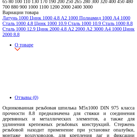
65
80
100
110
130
170
190
200
250
265
280
300
320
400
450
480
700
880
900
1000
1100
1200
2000
2400
3000
Вариации товара
Латунь
1000
Цинк
1000
4.8
А2
1000
Полиамид
1000
А4
1000
Сталь
1000
4.8
Цинк
1000
10.9
Сталь
1000
10.9
Сталь
1000
8.8
Сталь
1000
12.9
Цинк
2000
4.8
А2
2000
А2
3000
А4
1000
Цинк
2000
8.8
О товаре
Отзывы (0)
Оцинкованная резьбовая шпилька М5х1000 DIN 975 класса
прочности 8.8 предназначена для стяжки и соединения
деревянных и металлических элементов, а также для
удлинения крепежных резьбовых конструкций. Стержень
резьбовой находит применение при установке опалубки,
монтаже воздуховодов, для крепления лаг и фиксации