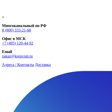
×
Многоканальный по РФ
8 (800) 333‑21-68
Офис в МСК
+7 (495) 120-44-92
Email
zakaz@krepcom.ru
Адреса / Контакты
Доставка