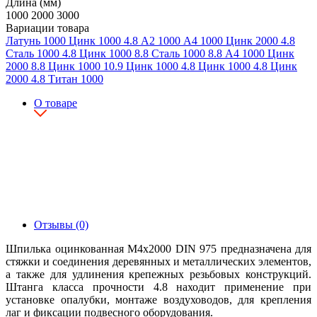
Длина (мм)
1000
2000
3000
Вариации товара
Латунь
1000
Цинк
1000
4.8
А2
1000
А4
1000
Цинк
2000
4.8
Сталь
1000
4.8
Цинк
1000
8.8
Сталь
1000
8.8
А4
1000
Цинк
2000
8.8
Цинк
1000
10.9
Цинк
1000
4.8
Цинк
1000
4.8
Цинк
2000
4.8
Титан
1000
О товаре
Отзывы (0)
Шпилька оцинкованная М4х2000 DIN 975 предназначена для
стяжки и соединения деревянных и металлических элементов,
а также для удлинения крепежных резьбовых конструкций.
Штанга класса прочности 4.8 находит применение при
установке опалубки, монтаже воздуховодов, для крепления
лаг и фиксации подвесного оборудования.