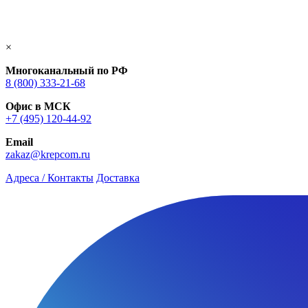
×
Многоканальный по РФ
8 (800) 333‑21-68
Офис в МСК
+7 (495) 120-44-92
Email
zakaz@krepcom.ru
Адреса / Контакты
Доставка