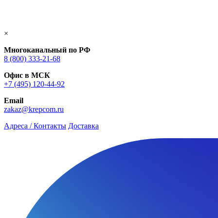
×
Многоканальный по РФ
8 (800) 333‑21-68
Офис в МСК
+7 (495) 120-44-92
Email
zakaz@krepcom.ru
Адреса / Контакты
Доставка