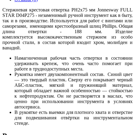
Стержневая крестовая отвертка PH2х75 мм Jonnesway FULL
STAR D04P275 - незаменимый ручной инструмент как в быту,
так и в производстве. Используется для работ с винтами или
саморезами, имеющими крестообразный шлиц Phillips. Общая
длина отвертки - 188 мм. Изделие
комплектуется высококачественным стержнем из особо
прочной стали, в состав которой входит хром, молибден и
ванадий.
Намагниченная рабочая часть отвертки в состоянии
удерживать крепеж, что очень часто помогает при
работе в труднодоступных места.
Рукоятка имеет двухкомпонентный состав. Синий цвет
— это твердый пластик. Сверху его покрывает черный
АБС-пластик, мягкий и пружинящий материал,
который обладает важной особенностью — стойкостью
к нефтепродуктам. Он не растворяется в маслах, что
ценно при использовании инструмента в условиях
автосервиса.
В рукоятке есть выемки для плотного хвата и отверстие
для подвешивания отвёртки на инструментальном
стенде.