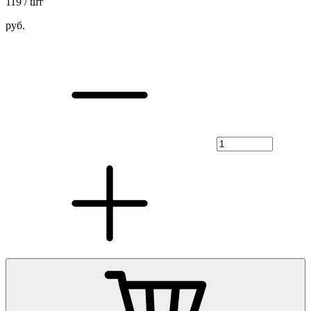
119
/ шт
руб.