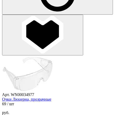
Арт. WN00034977
Очки Люцерна, прозрачные
69
/ шт
руб.