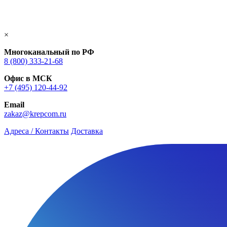
×
Многоканальный по РФ
8 (800) 333‑21-68
Офис в МСК
+7 (495) 120-44-92
Email
zakaz@krepcom.ru
Адреса / Контакты
Доставка