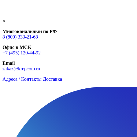
×
Многоканальный по РФ
8 (800) 333‑21-68
Офис в МСК
+7 (495) 120-44-92
Email
zakaz@krepcom.ru
Адреса / Контакты
Доставка