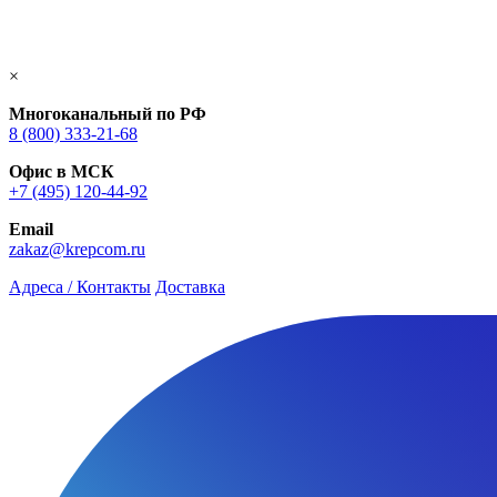
×
Многоканальный по РФ
8 (800) 333‑21-68
Офис в МСК
+7 (495) 120-44-92
Email
zakaz@krepcom.ru
Адреса / Контакты
Доставка