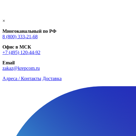
×
Многоканальный по РФ
8 (800) 333‑21-68
Офис в МСК
+7 (495) 120-44-92
Email
zakaz@krepcom.ru
Адреса / Контакты
Доставка