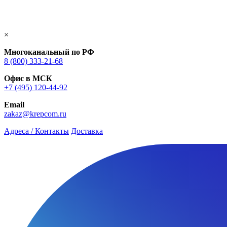
×
Многоканальный по РФ
8 (800) 333‑21-68
Офис в МСК
+7 (495) 120-44-92
Email
zakaz@krepcom.ru
Адреса / Контакты
Доставка