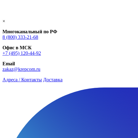
×
Многоканальный по РФ
8 (800) 333‑21-68
Офис в МСК
+7 (495) 120-44-92
Email
zakaz@krepcom.ru
Адреса / Контакты
Доставка