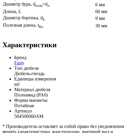
Диаметр бура, d
=d
6 мм
nom
o
Длина, L
60 мм
Диаметр бортика, d
9 мм
k
Полезная длина, t
30 мм
fix
Характеристики
Бренд
Fasty
Тип дюбеля
Дюбель-гвоздь
Единицы измерения
шт
Материал дюбеля
Полиамид (PA6)
Форма манжеты
Потайная
Артикул
504506060AM
* Производитель оставляет за собой право без уведомления
менять характеристики, конструкцию, внешний вид и