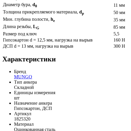
Диаметр бура,
d
11 мм
0
Толщина прикрепляемого материала,
d
50 мм
p
Мин. глубина полости,
h
35 мм
e
Длина резьбы,
L
85 мм
G
Размер под ключ
5,5
Гипсокартон d = 12,5 мм, нагрузка на вырыв
160 Н
ДСП d = 13 мм, нагрузка на вырыв
300 Н
Характеристики
Бренд
MUNGO
Тип анкера
Складной
Единицы измерения
шт
Назначение анкера
Гипсокартон, ДСП
Артикул
1825320
Материал
Оцинкованная сталь