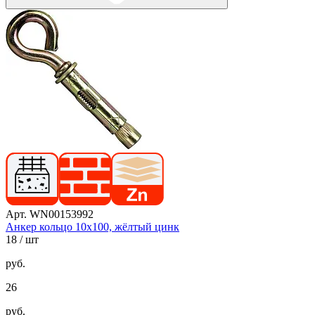
Арт. WN00153992
Анкер кольцо 10х100, жёлтый цинк
18
/ шт
руб.
26
руб.