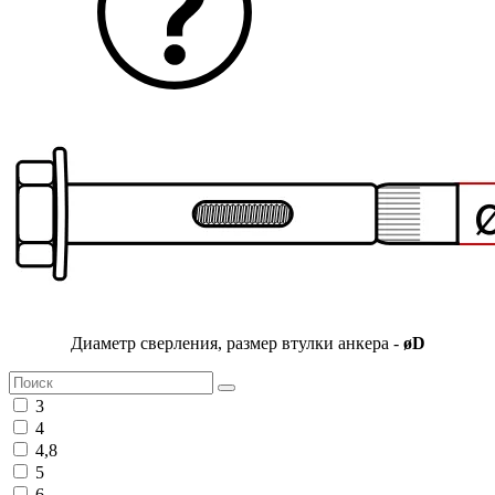
Диаметр сверления, размер втулки анкера -
øD
3
4
4,8
5
6