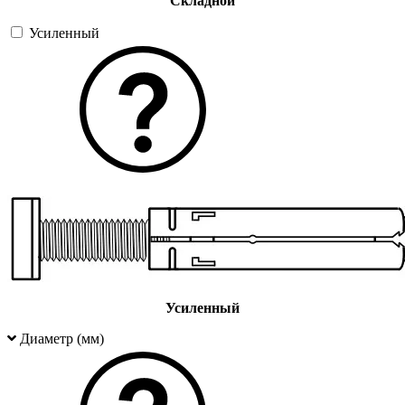
Складной
Усиленный
Усиленный
Диаметр (мм)