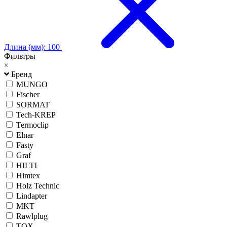
Длина (мм): 100
Фильтры
×
Бренд
MUNGO
Fischer
SORMAT
Tech-KREP
Termoclip
Elnar
Fasty
Graf
HILTI
Himtex
Holz Technic
Lindapter
MKT
Rawlplug
TOX