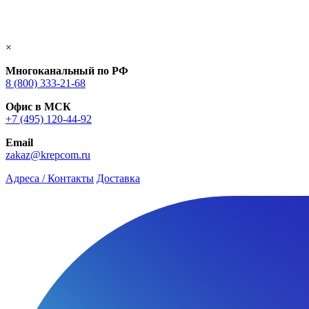
×
Многоканальный по РФ
8 (800) 333‑21-68
Офис в МСК
+7 (495) 120-44-92
Email
zakaz@krepcom.ru
Адреса / Контакты
Доставка