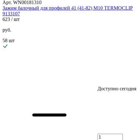
Арт. WN00181310
Зажим балочный для профилей 41 (41-82) М10 TERMOCLIP
9133107
623
/ шт
руб.
58 шт
Доступно сегодня