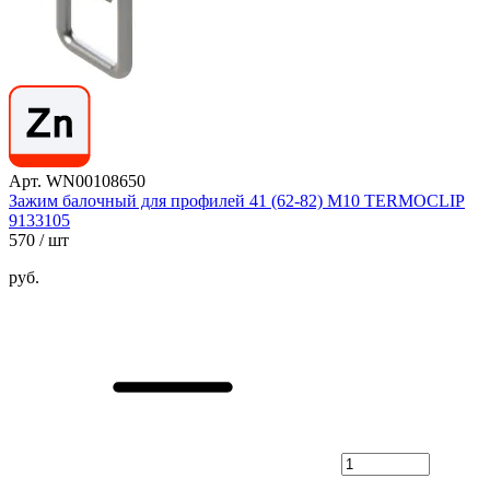
Арт. WN00108650
Зажим балочный для профилей 41 (62-82) М10 TERMOCLIP
9133105
570
/ шт
руб.