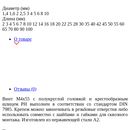
Диаметр (мм)
1,4
1,6
2
2,5
3
4
5
6
8
10
Длина (мм)
2
3
4
5
6
7
8
10
12
14
16
18
20
22
25
28
30
35
40
42
45
50
55
60
65
70
80
90
100
О товаре
Отзывы (0)
Винт М4х55 с полукруглой головкой и крестообразным
шлицем PH выполнен в соответствии со стандартом DIN
7985. Крепеж можно завинчивать в резьбовые отверстия либо
использовать совместно с шайбами и гайками для сквозного
монтажа. Изготовлен из нержавеющей стали А2.