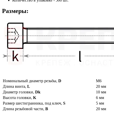
Количество в упаковке - 500 шт.
Размеры:
Номинальный диаметр резьбы,
D
М6
Длина винта,
L
20 мм
Диаметр головки,
Dk
10 мм
Высота головки,
K
6 мм
Размер шестигранника, под ключ,
S
5 мм
Длина резьбовой части,
B
20 мм