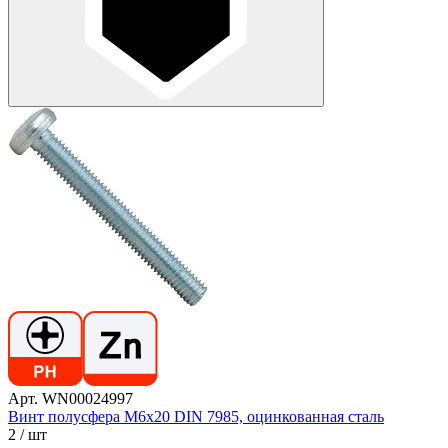
Арт. WN00024997
Винт полусфера М6х20 DIN 7985, оцинкованная сталь
2
/ шт