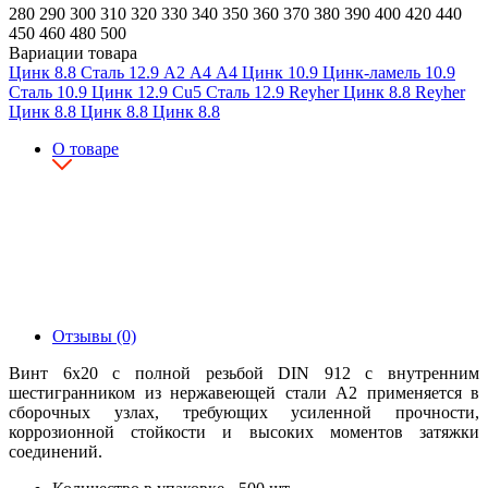
280
290
300
310
320
330
340
350
360
370
380
390
400
420
440
450
460
480
500
Вариации товара
Цинк
8.8
Сталь
12.9
А2
А4
А4
Цинк
10.9
Цинк-ламель
10.9
Сталь
10.9
Цинк
12.9
Cu5
Сталь
12.9
Reyher
Цинк
8.8
Reyher
Цинк
8.8
Цинк
8.8
Цинк
8.8
О товаре
Отзывы (0)
Винт 6х20 с полной резьбой DIN 912 с внутренним
шестигранником из нержавеющей стали А2 применяется в
сборочных узлах, требующих усиленной прочности,
коррозионной стойкости и высоких моментов затяжки
соединений.