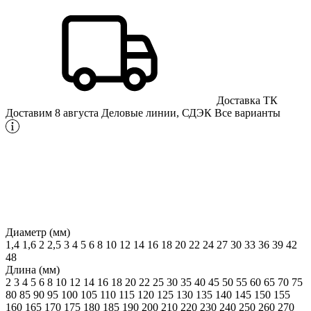
Доставка ТК
Доставим 8 августа
Деловые линии, СДЭК
Все варианты
Диаметр (мм)
1,4
1,6
2
2,5
3
4
5
6
8
10
12
14
16
18
20
22
24
27
30
33
36
39
42
48
Длина (мм)
2
3
4
5
6
8
10
12
14
16
18
20
22
25
30
35
40
45
50
55
60
65
70
75
80
85
90
95
100
105
110
115
120
125
130
135
140
145
150
155
160
165
170
175
180
185
190
200
210
220
230
240
250
260
270