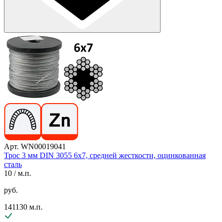
Арт. WN00019041
Трос 3 мм DIN 3055 6х7, средней жесткости, оцинкованная
сталь
10
/ м.п.
руб.
141130 м.п.