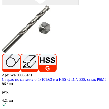
Арт. WN00056141
Сверло по металлу 6,5х101/63 мм HSS-G DIN 338, сталь Р6М5
86
/ шт
руб.
421 шт