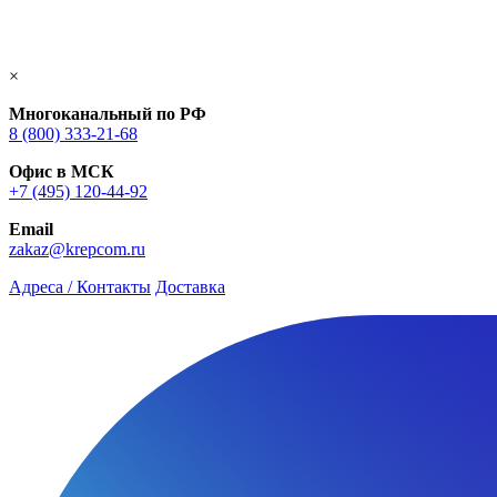
×
Многоканальный по РФ
8 (800) 333‑21-68
Офис в МСК
+7 (495) 120-44-92
Email
zakaz@krepcom.ru
Адреса / Контакты
Доставка