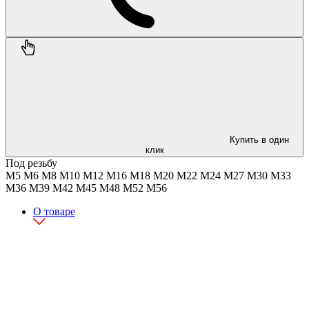
Купить в один
клик
Под резьбу
М5
М6
М8
М10
М12
М16
М18
М20
М22
М24
М27
М30
М33
М36
М39
М42
М45
М48
М52
М56
О товаре