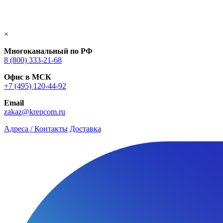
×
Многоканальный по РФ
8 (800) 333‑21-68
Офис в МСК
+7 (495) 120-44-92
Email
zakaz@krepcom.ru
Адреса / Контакты
Доставка