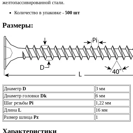
желтопассивированной стали.
Количество в упаковке -
500 шт
Размеры:
Диаметр
D
3 мм
Диаметр головки
Dk
6 мм
Шаг резьбы
Pi
1,22 мм
Длина
L
16 мм
Размер шлица
Pz
1
Характеристики