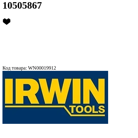
10505867
Код товара: WN00019912