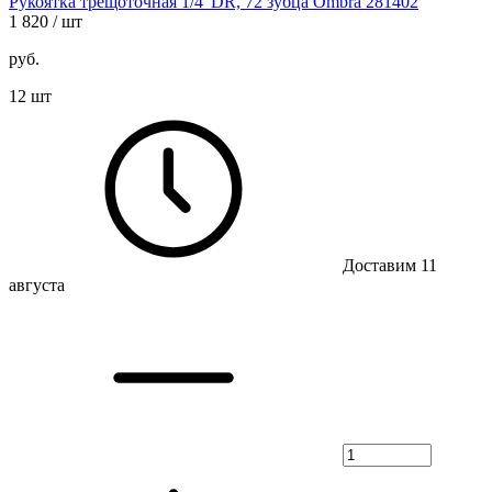
Рукоятка трещоточная 1/4"DR, 72 зубца Ombra 281402
1 820
/ шт
руб.
12 шт
Доставим 11
августа