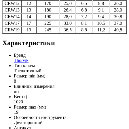
CRW12
12
170
25,0
6,5
8,8
26,0
CRW13
13
180
26,4
6,8
9,1
28,0
CRW14
14
190
28,0
7,2
9,4
30,8
CRW17
17
225
33,0
8,1
10,5
37,0
CRW19
19
245
36,5
8,8
11,2
40,8
Характеристики
Бренд
Thorvik
Тип ключа
Трещоточный
Размер min (мм)
8
Единицы измерения
шт
Вес (г)
1020
Размер max (мм)
19
Особенности инструмента
Двусторонний
Артикул