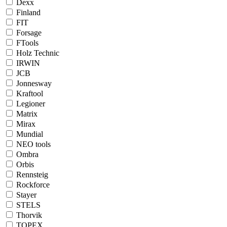
Dexx
Finland
FIT
Forsage
FTools
Holz Technic
IRWIN
JCB
Jonnesway
Kraftool
Legioner
Matrix
Mirax
Mundial
NEO tools
Ombra
Orbis
Rennsteig
Rockforce
Stayer
STELS
Thorvik
TOPEX