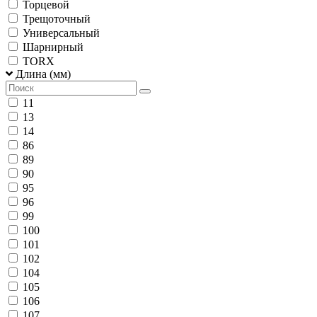
Торцевой
Трещоточный
Универсальный
Шарнирный
TORX
Длина (мм)
11
13
14
86
89
90
95
96
99
100
101
102
104
105
106
107