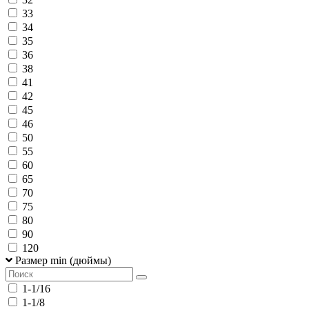
33
34
35
36
38
41
42
45
46
50
55
60
65
70
75
80
90
120
Размер min (дюймы)
1-1/16
1-1/8