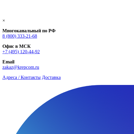
×
Многоканальный по РФ
8 (800) 333‑21-68
Офис в МСК
+7 (495) 120-44-92
Email
zakaz@krepcom.ru
Адреса / Контакты
Доставка