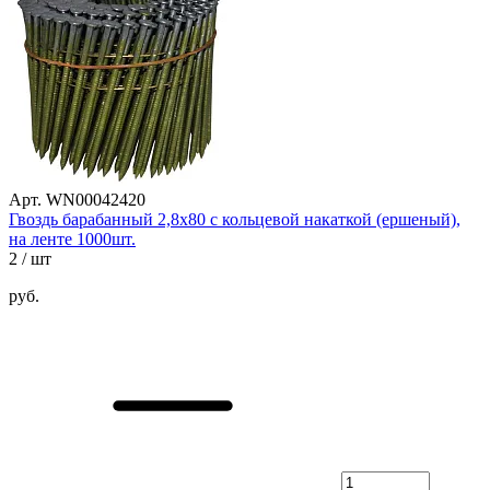
Арт. WN00042420
Гвоздь барабанный 2,8х80 с кольцевой накаткой (ершеный),
на ленте 1000шт.
2
/ шт
руб.