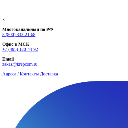
×
Многоканальный по РФ
8 (800) 333‑21-68
Офис в МСК
+7 (495) 120-44-92
Email
zakaz@krepcom.ru
Адреса / Контакты
Доставка