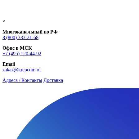
×
Многоканальный по РФ
8 (800) 333‑21-68
Офис в МСК
+7 (495) 120-44-92
Email
zakaz@krepcom.ru
Адреса / Контакты
Доставка