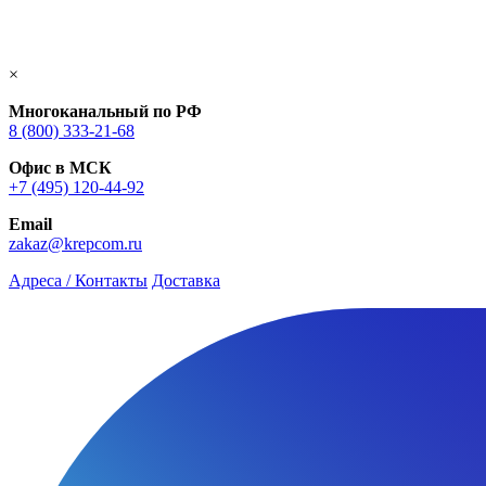
×
Многоканальный по РФ
8 (800) 333‑21-68
Офис в МСК
+7 (495) 120-44-92
Email
zakaz@krepcom.ru
Адреса / Контакты
Доставка