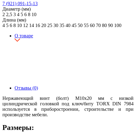
7 (921) 091-15-13
Диаметр (мм)
2
2,5
3
4
5
6
8
10
Длина (мм)
4
5
6
8
10
12
14
16
20
25
30
35
40
45
50
55
60
70
80
90
100
О товаре
Отзывы (0)
Нержавеющий винт (болт) М10х20 мм с низкой
цилиндрической головкой под ключ/биту TORX DIN 7984
используется в приборостроении, строительстве и при
производстве мебели.
Размеры: