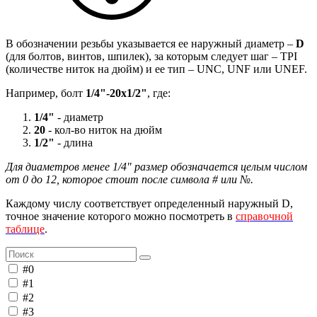
В обозначении резьбы указывается ее наружный диаметр –
D
(для болтов, винтов, шпилек), за которым следует шаг – TPI
(количестве ниток на дюйм) и ее тип – UNC, UNF или UNEF.
Например, болт
1/4"-20х1/2"
, где:
1/4"
- диаметр
20
- кол-во ниток на дюйм
1/2"
- длина
Для диаметров менее 1/4" размер обозначается целым числом
от 0 до 12, которое стоит после символа # или №.
Каждому числу соответствует определенный наружный D,
точное значение которого можно посмотреть в
справочной
таблице
.
#0
#1
#2
#3