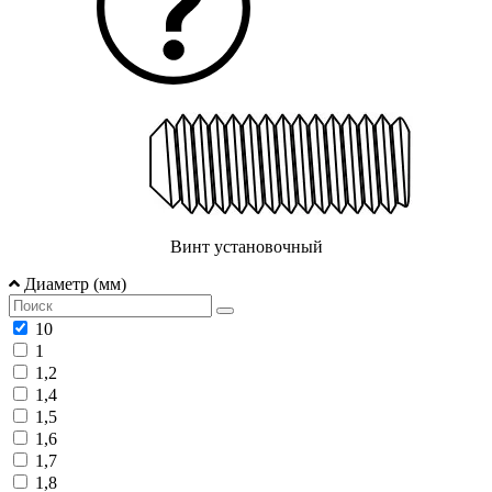
Винт установочный
Диаметр (мм)
10
1
1,2
1,4
1,5
1,6
1,7
1,8