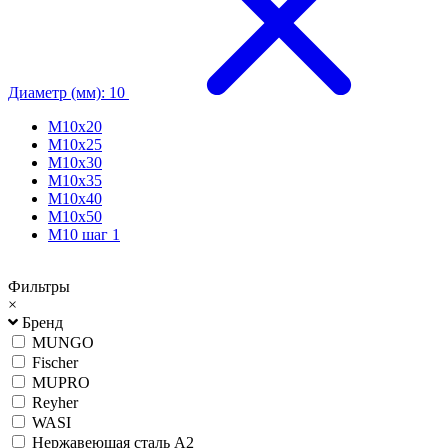
Диаметр (мм): 10
М10х20
М10х25
М10х30
М10х35
М10х40
М10х50
М10 шаг 1
Фильтры
×
Бренд
MUNGO
Fischer
MUPRO
Reyher
WASI
Нержавеющая сталь А2