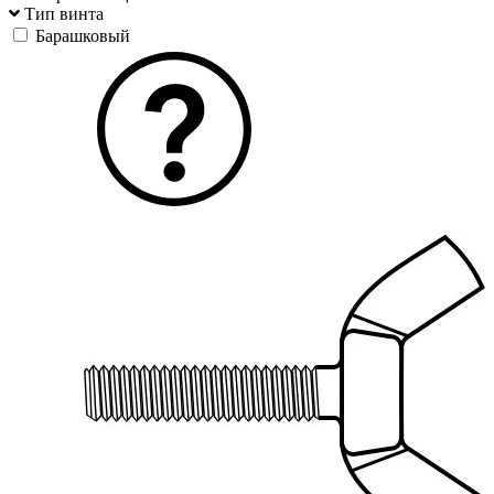
Тип винта
Барашковый