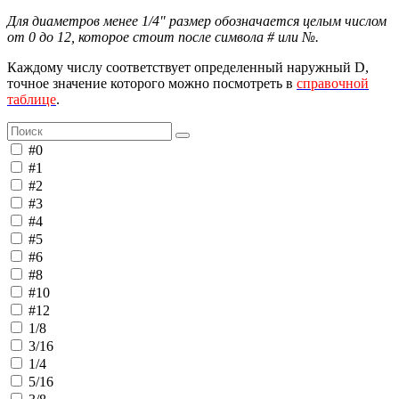
Для диаметров менее 1/4" размер обозначается целым числом
от 0 до 12, которое стоит после символа # или №.
Каждому числу соответствует определенный наружный D,
точное значение которого можно посмотреть в
справочной
таблице
.
#0
#1
#2
#3
#4
#5
#6
#8
#10
#12
1/8
3/16
1/4
5/16