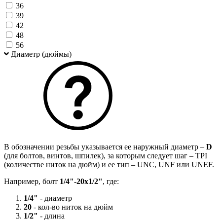
36
39
42
48
56
Диаметр (дюймы)
В обозначении резьбы указывается ее наружный диаметр –
D
(для болтов, винтов, шпилек), за которым следует шаг – TPI
(количестве ниток на дюйм) и ее тип – UNC, UNF или UNEF.
Например, болт
1/4"-20х1/2"
, где:
1/4"
- диаметр
20
- кол-во ниток на дюйм
1/2"
- длина