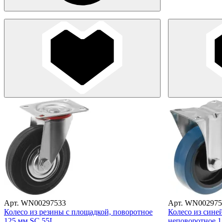
Арт. WN00297533
Арт. WN002975
Колесо из резины с площадкой, поворотное
Колесо из сине
125 мм SC 55L
неповоротное 1