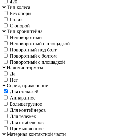
420
Тип колеса
Без опоры
Ролик
С опорой
Тип кронштейна
Неповоротный
Неповоротный с площадкой
Поворотный под болт
Поворотный с болтом
Поворотный с площадкой
Наличие тормоза
Да
Нет
Серия, применение
Для стелажей
Аппаратное
Большегрузное
Для контейнеров
Для тележек
Для штабелеров
Промышленное
Материал контактной части