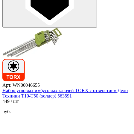
Арт. WN00046655
Набор угловых имбусовых ключей TORX с отверстием Дело
Техники T10-T50 (холдер) 563591
449
/ шт
руб.