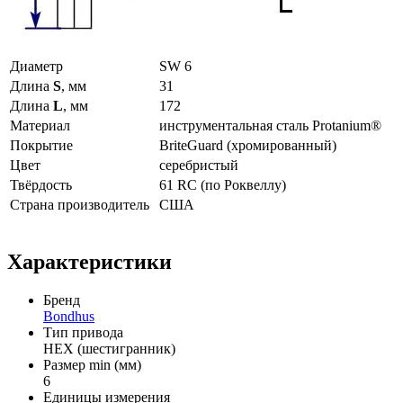
Диаметр
SW 6
Длина
S
, мм
31
Длина
L
, мм
172
Материал
инструментальная сталь Protanium®
Покрытие
BriteGuard (хромированный)
Цвет
серебристый
Твёрдость
61 RC (по Роквеллу)
Страна производитель
США
Характеристики
Бренд
Bondhus
Тип привода
HEX (шестигранник)
Размер min (мм)
6
Единицы измерения