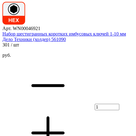
Арт. WN00046921
Набор шестигранных коротких имбусовых ключей 1-10 мм
Дело Техники (холдер) 561090
301
/ шт
руб.