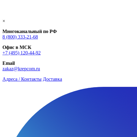
×
Многоканальный по РФ
8 (800) 333‑21-68
Офис в МСК
+7 (495) 120-44-92
Email
zakaz@krepcom.ru
Адреса / Контакты
Доставка