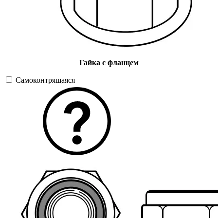
Гайка с фланцем
Самоконтрящаяся