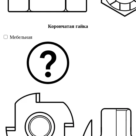
Корончатая гайка
Мебельная