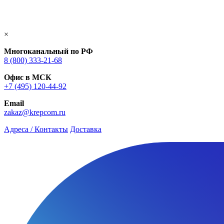
×
Многоканальный по РФ
8 (800) 333‑21-68
Офис в МСК
+7 (495) 120-44-92
Email
zakaz@krepcom.ru
Адреса / Контакты
Доставка